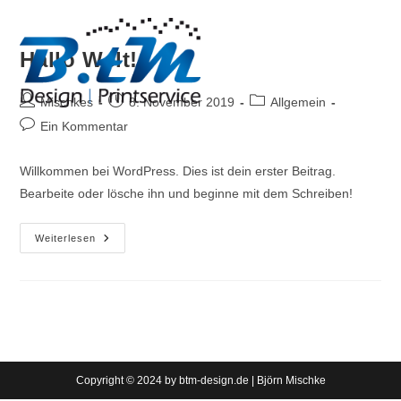
Zum
Inhalt
springen
Hallo Welt!
Beitrags-
Beitrag
Beitrags-
Mischkes
8. November 2019
Allgemein
Autor:
veröffentlicht:
Kategorie:
Beitrags-
Ein Kommentar
Kommentare:
Willkommen bei WordPress. Dies ist dein erster Beitrag.
Bearbeite oder lösche ihn und beginne mit dem Schreiben!
Hallo
Weiterlesen
Welt!
Copyright © 2024 by btm-design.de | Björn Mischke